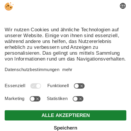
MwSt.-Nr. IT
00462350216
.
Impressum
.
Datenschutz
.
Individuelle Cookie-Einstellungen
.
© Webdesign by