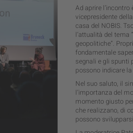
Ad aprire l’incontro
vicepresidente dell
casa del NOBIS. Tsc
l’attualità del tem
geopolitiche”. Propr
fondamentale saper c
segnali e gli spunti 
possono indicare la
Nel suo saluto, il s
l’importanza del mo
momento giusto per r
che realizzano, di 
possono svilupparsi
La moderatrice Patr