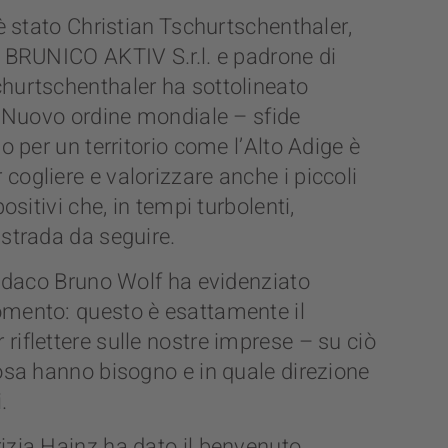
 è stato Christian Tschurtschenthaler,
a BRUNICO AKTIV S.r.l. e padrone di
hurtschenthaler ha sottolineato
a “Nuovo ordine mondiale – sfide
io per un territorio come l’Alto Adige è
ogliere e valorizzare anche i piccoli
positivi che, in tempi turbolenti,
 strada da seguire.
indaco Bruno Wolf ha evidenziato
mento: questo è esattamente il
iflettere sulle nostre imprese – su ciò
cosa hanno bisogno e in quale direzione
.
izia Hainz ha dato il benvenuto