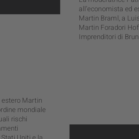
all’economista ed e
Martin Braml, a Luise
Martin Foradori Hofst
Imprenditori di Brun
 estero Martin
)ordine mondiale
ali rischi
amenti
Stati Uniti e la