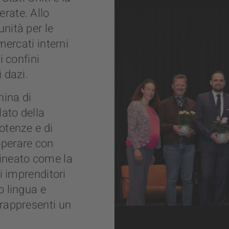
rate. Allo
nità per le
mercati interni
i confini
 dazi.
nina di
lato della
otenze e di
operare con
lineato come la
i imprenditori
o lingua e
 rappresenti un