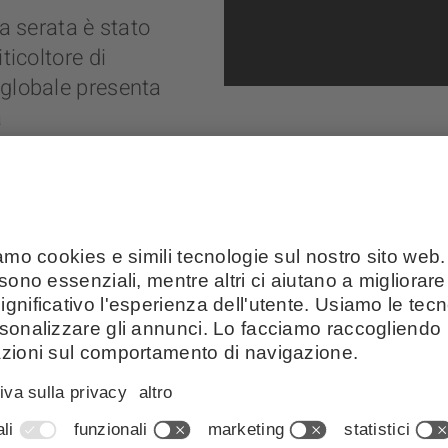
la serata è stato
ticoltore di
 globale presenta
a
erso la propria
l momento di una
e comune in Alto
itori è diventato un appuntamento fisso per p
o si è concluso con un momento di networking