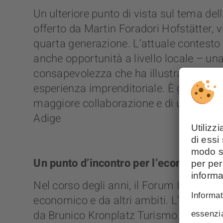
Un ulteriore punto di vista sul tema del
offerto da Martin Foradori Hofstätter, vi
quarta generazione. L’attuale contesto
anche opportunità a livello locale – un
consapevolezza che ha illustrato attrav
esperienza imprenditoriale. È giunto i
maggiore collaborazione e di un’azion
Adige
Un punto d’incontro per l’economia
Nel corso degli anni, il Forum Imprend
economico e da altri ambiti. L’incontr
da Brunico Kronplatz Turismo.