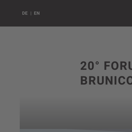
DE
EN
20° FOR
BRUNICO