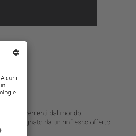
ersone provenienti dal mondo
 accompagnato da un rinfresco offerto